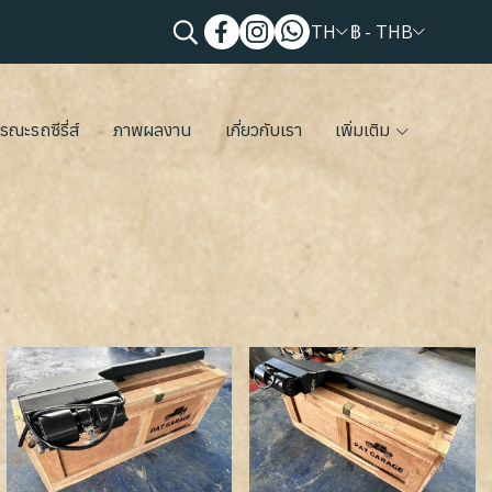
TH
฿
-
THB
รณะรถซีรี่ส์
ภาพผลงาน
เกี่ยวกับเรา
เพิ่มเติม