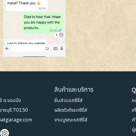
สินค้าและบริการ
Q
8 ต.จอมบึง
ชิ้นส่วนรถซีรี่ส์
หน
.ราชบุรี 70150
ผลิตตัวถังรถซีรี่ส์
เก
patgarage.com
งานบูรณะรถซีรี่ส์
ค
ผู