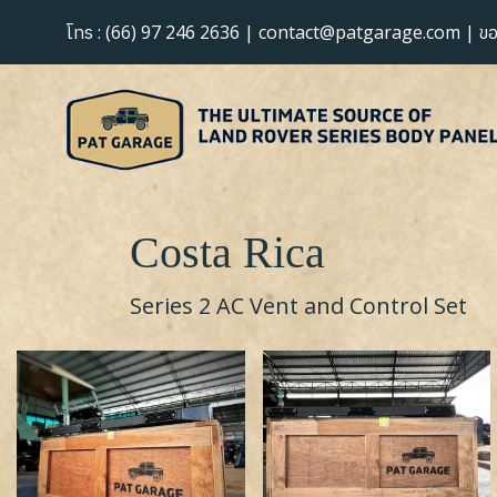
:
(66) 97 246 2636
|
contact@patgarage.com
|
โทร
ข
Costa Rica
Series 2 AC Vent and Control Set