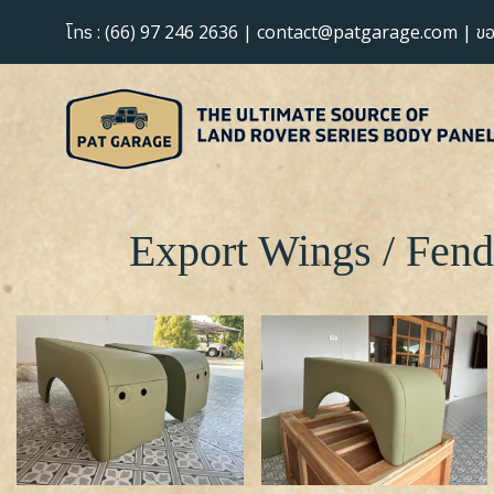
:
(66) 97 246 2636
|
contact@patgarage.com
|
โทร
ข
Export Wings / Fend