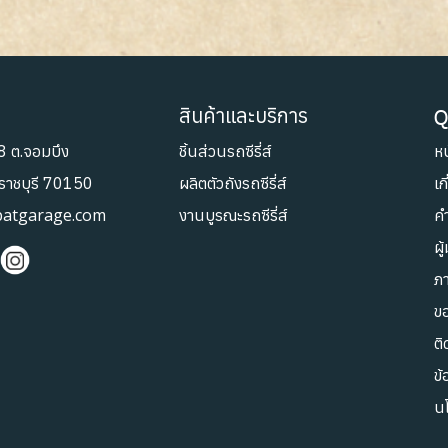
สินค้าและบริการ
Q
8 ต.จอมบึง
ชิ้นส่วนรถซีรี่ส์
หน
.ราชบุรี 70150
ผลิตตัวถังรถซีรี่ส์
เก
patgarage.com
งานบูรณะรถซีรี่ส์
ค
ผู
ภ
ข
ติ
ข้
น