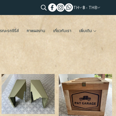
TH
฿
-
THB
รณะรถซีรี่ส์
ภาพผลงาน
เกี่ยวกับเรา
เพิ่มเติม